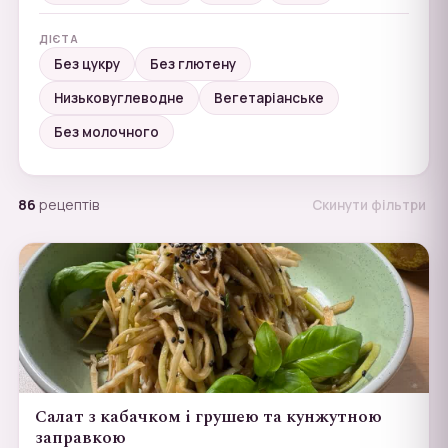
ДІЄТА
Без цукру
Без глютену
Низьковуглеводне
Вегетаріанське
Без молочного
86
рецептів
Скинути фільтри
Салат з кабачком і грушею та кунжутною
заправкою