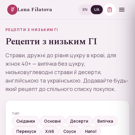
Lena Filatova
lf
EN
UA
РЕЦЕПТИ З НИЗЬКИМ ГІ
Рецепти з низьким ГІ
Страви, дружні до рівня цукру в крові, для
жінок 40+ — випічка без цукру,
низьковуглеводні страви й десерти,
англійською та українською. Додавайте будь-
який рецепт до спільного списку покупок.
ТИП
Сніданки
Основні
Десерти
Випічка
Перекуси
Хліб
Соуси
Напої