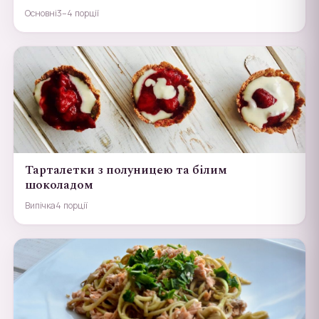
Основні
3–4 порції
Тарталетки з полуницею та білим
шоколадом
Випічка
4 порції