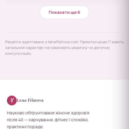
Показати ще 6
Рецепти адаптовано з lenafilatova.com. Примітки щодо ГІ мають
загальний характер і не замінюють медичну чи дієтичну
консультацію.
lf
Lena Filatova
Науково обґрунтоване жіноче здоров’я
після 40 — харчування, фітнес і спокійні,
практичні поради.