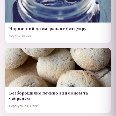
Чорничний джем: рецепт без цукру
Соуси
~1 банка
Безборошняне печиво з лимоном та
чебрецем
Перекуси
~20 штук