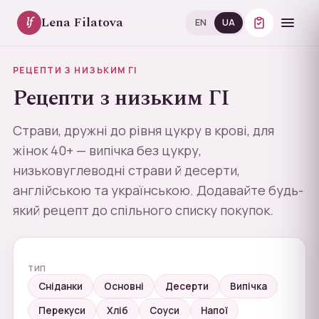
Lena Filatova
lf
EN
UA
РЕЦЕПТИ З НИЗЬКИМ ГІ
Рецепти з низьким ГІ
Страви, дружні до рівня цукру в крові, для
жінок 40+ — випічка без цукру,
низьковуглеводні страви й десерти,
англійською та українською. Додавайте будь-
який рецепт до спільного списку покупок.
ТИП
Сніданки
Основні
Десерти
Випічка
Перекуси
Хліб
Соуси
Напої