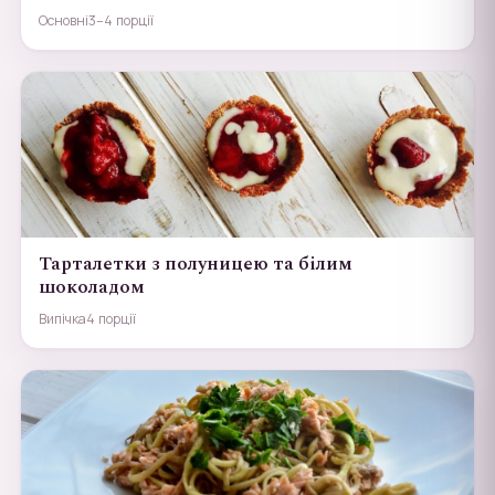
Основні
3–4 порції
Тарталетки з полуницею та білим
шоколадом
Випічка
4 порції