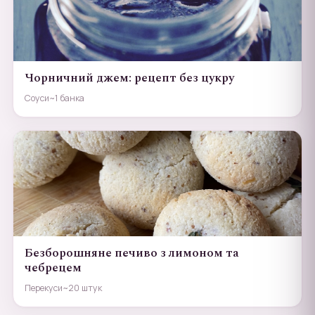
Чорничний джем: рецепт без цукру
Соуси
~1 банка
Безборошняне печиво з лимоном та
чебрецем
Перекуси
~20 штук