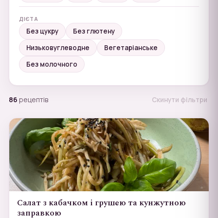
ДІЄТА
Без цукру
Без глютену
Низьковуглеводне
Вегетаріанське
Без молочного
86
рецептів
Скинути фільтри
Салат з кабачком і грушею та кунжутною
заправкою