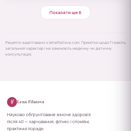
Показати ще 6
Рецепти адаптовано з lenafilatova.com. Примітки щодо ГІ мають
загальний характер і не замінюють медичну чи дієтичну
консультацію.
lf
Lena Filatova
Науково обґрунтоване жіноче здоров’я
після 40 — харчування, фітнес і спокійні,
практичні поради.