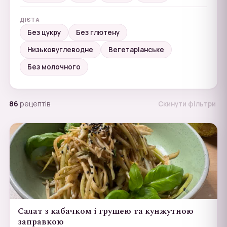
ДІЄТА
Без цукру
Без глютену
Низьковуглеводне
Вегетаріанське
Без молочного
86
рецептів
Скинути фільтри
Салат з кабачком і грушею та кунжутною
заправкою