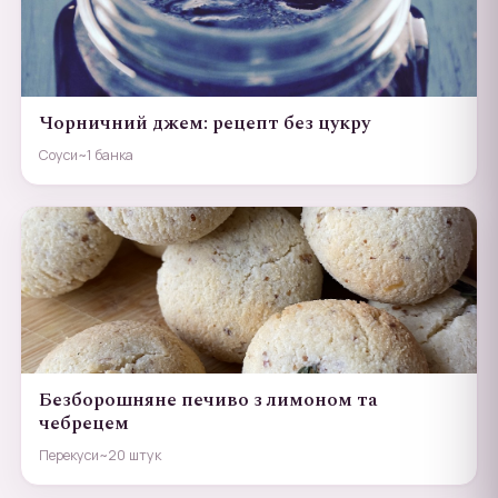
Чорничний джем: рецепт без цукру
Соуси
~1 банка
Безборошняне печиво з лимоном та
чебрецем
Перекуси
~20 штук