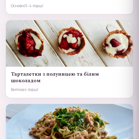
Основні
3–4 порції
Тарталетки з полуницею та білим
шоколадом
Випічка
4 порції