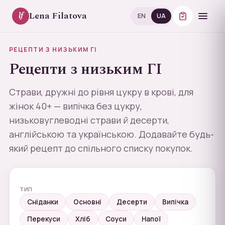
Lena Filatova
lf
EN
UA
РЕЦЕПТИ З НИЗЬКИМ ГІ
Рецепти з низьким ГІ
Страви, дружні до рівня цукру в крові, для
жінок 40+ — випічка без цукру,
низьковуглеводні страви й десерти,
англійською та українською. Додавайте будь-
який рецепт до спільного списку покупок.
ТИП
Сніданки
Основні
Десерти
Випічка
Перекуси
Хліб
Соуси
Напої