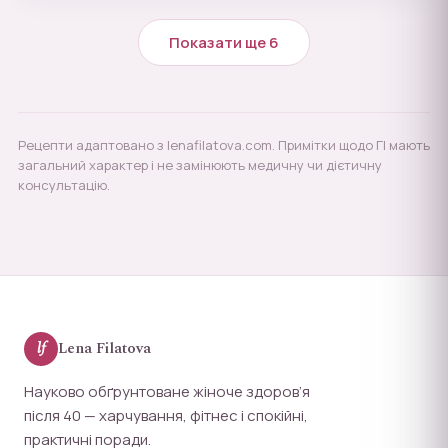
Показати ще 6
Рецепти адаптовано з lenafilatova.com. Примітки щодо ГІ мають
загальний характер і не замінюють медичну чи дієтичну
консультацію.
lf
Lena Filatova
Науково обґрунтоване жіноче здоров’я
після 40 — харчування, фітнес і спокійні,
практичні поради.