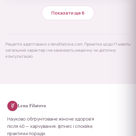
Показати ще 6
Рецепти адаптовано з lenafilatova.com. Примітки щодо ГІ мають
загальний характер і не замінюють медичну чи дієтичну
консультацію.
lf
Lena Filatova
Науково обґрунтоване жіноче здоров’я
після 40 — харчування, фітнес і спокійні,
практичні поради.