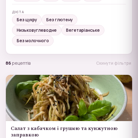
ДІЄТА
Без цукру
Без глютену
Низьковуглеводне
Вегетаріанське
Без молочного
86
рецептів
Скинути фільтри
Салат з кабачком і грушею та кунжутною
заправкою