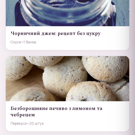
Чорничний джем: рецепт без цукру
Соуси
~1 банка
Безборошняне печиво з лимоном та
чебрецем
Перекуси
~20 штук