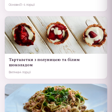
Основні
3–4 порції
Тарталетки з полуницею та білим
шоколадом
Випічка
4 порції