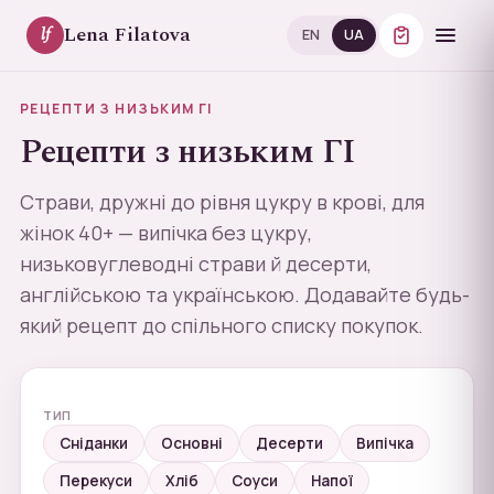
Lena Filatova
lf
EN
UA
РЕЦЕПТИ З НИЗЬКИМ ГІ
Рецепти з низьким ГІ
Страви, дружні до рівня цукру в крові, для
жінок 40+ — випічка без цукру,
низьковуглеводні страви й десерти,
англійською та українською. Додавайте будь-
який рецепт до спільного списку покупок.
ТИП
Сніданки
Основні
Десерти
Випічка
Перекуси
Хліб
Соуси
Напої