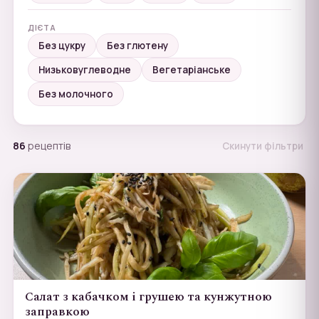
ДІЄТА
Без цукру
Без глютену
Низьковуглеводне
Вегетаріанське
Без молочного
86
рецептів
Скинути фільтри
Салат з кабачком і грушею та кунжутною
заправкою