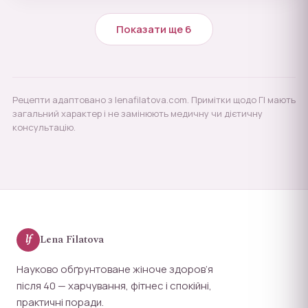
Показати ще 6
Рецепти адаптовано з lenafilatova.com. Примітки щодо ГІ мають
загальний характер і не замінюють медичну чи дієтичну
консультацію.
lf
Lena Filatova
Науково обґрунтоване жіноче здоров’я
після 40 — харчування, фітнес і спокійні,
практичні поради.