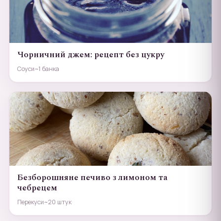
Чорничний джем: рецепт без цукру
Соуси
~1 банка
Безборошняне печиво з лимоном та
чебрецем
Перекуси
~20 штук