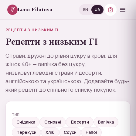
Lena Filatova
lf
EN
UA
РЕЦЕПТИ З НИЗЬКИМ ГІ
Рецепти з низьким ГІ
Страви, дружні до рівня цукру в крові, для
жінок 40+ — випічка без цукру,
низьковуглеводні страви й десерти,
англійською та українською. Додавайте будь-
який рецепт до спільного списку покупок.
ТИП
Сніданки
Основні
Десерти
Випічка
Перекуси
Хліб
Соуси
Напої