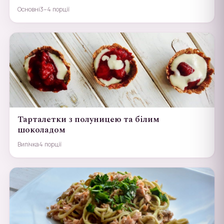
Основні
3–4 порції
Тарталетки з полуницею та білим
шоколадом
Випічка
4 порції