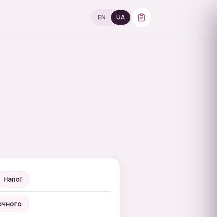
EN
UA
Напої
очного