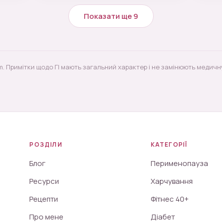
Показати ще 9
m. Примітки щодо ГІ мають загальний характер і не замінюють медичн
РОЗДІЛИ
КАТЕГОРІЇ
Блог
Перименопауза
Ресурси
Харчування
Рецепти
Фітнес 40+
Про мене
Діабет