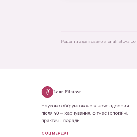
Рецепти адаптовано з lenafilatova.co
lf
Lena Filatova
Науково обґрунтоване жіноче здоров’я
після 40 — харчування, фітнес і спокійні,
практичні поради.
СОЦМЕРЕЖІ