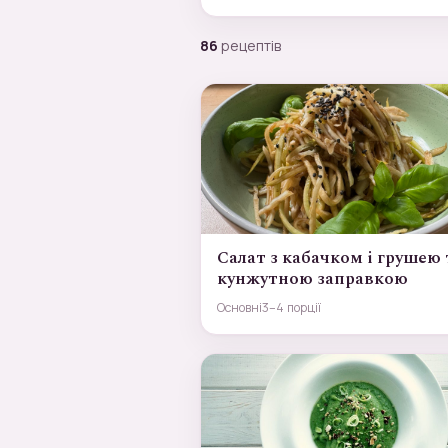
86
рецептів
Салат з кабачком і грушею 
кунжутною заправкою
Основні
3–4 порції