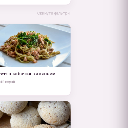
Скинути фільтри
еті з кабачка з лососем
ні
2 порції