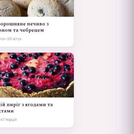
борошняне печиво з
оном та чебрецем
уси
~20 штук
ій пиріг з ягодами та
ктами
ти
7 порцій