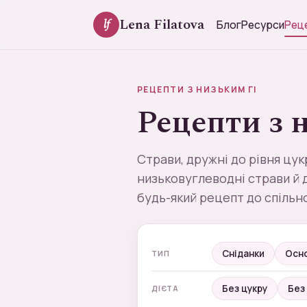
Lena Filatova
lf
Блог
Ресурси
Рец
РЕЦЕПТИ З НИЗЬКИМ ГІ
Рецепти з 
Страви, дружні до рівня цукр
низьковуглеводні страви й 
будь-який рецепт до спільн
Сніданки
Осно
ТИП
Без цукру
Без
ДІЄТА