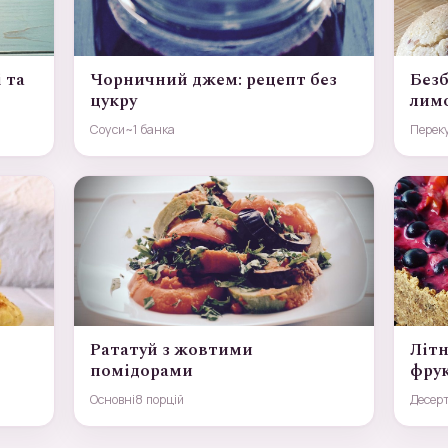
 та
Чорничний джем: рецепт без
Без
цукру
лим
Соуси
~1 банка
Перек
Рататуй з жовтими
Літн
помідорами
фру
Основні
8 порцій
Десер