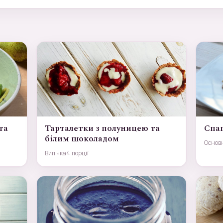
та
Тарталетки з полуницею та
Спаг
білим шоколадом
Основ
Випічка
4 порції