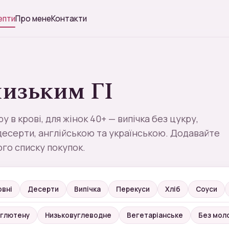
епти
Про мене
Контакти
низьким ГІ
у в крові, для жінок 40+ — випічка без цукру,
десерти, англійською та українською. Додавайте
ого списку покупок.
вні
Десерти
Випічка
Перекуси
Хліб
Соуси
 глютену
Низьковуглеводне
Вегетаріанське
Без мол