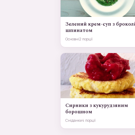
Зелений крем-суп з броколі
шпинатом
Основні
2 порції
Сирники з кукурудзяним
борошном
Сніданки
4 порції