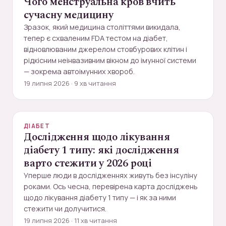
Чого менструальна кров вчить
сучасну медицину
Зразок, який медицина століттями викидала,
тепер є схваленим FDA тестом на діабет,
відновлюваним джерелом стовбурових клітин і
рідкісним неінвазивним вікном до імунної системи
— зокрема автоімунних хвороб.
19 липня 2026 · 9 хв читання
ДІАБЕТ
Дослідження щодо лікування
діабету 1 типу: які дослідження
варто стежити у 2026 році
Уперше люди в дослідженнях живуть без інсуліну
роками. Ось чесна, перевірена карта досліджень
щодо лікування діабету 1 типу — і як за ними
стежити чи долучитися.
19 липня 2026 · 11 хв читання