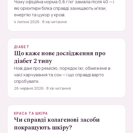
Чому офіційна норма 0,8 г/кг замала після 40 — і
які орієнтири білка справді захищають м'язи,
енергію та цукор у крові.
4 липня 2026 · 8 хв читання
ДІАБЕТ
Що каже нове дослідження про
діабет 2 типу
Нові дані про ремісію, порядок їжі, обмежене в
часі харчування та сон — і що справді варто
спробувати.
26 червня 2026 · 8 хв читання
КРАСА ТА ШКІРА
Чи справді колагенові засоби
покращують шкіру?