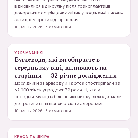
відмовилися від інсуліну після трансплантації
донорських острівцевих клітин у поєднанні з новим
антитілом проти відторгнення.
10 липня 2026 · 3 хв читання
ХАРЧУВАННЯ
Вуглеводи, які ви обираєте в
середньому віці, впливають на
старіння — 32-річне дослідження
Дослідники з Гарварду й Тафтса спостерігали за
47 000 жінок упродовж 32 років: ті, хто в
середньому віці їв більше якісних вуглеводів, мали
до третини вищі шанси старіти здоровими.
10 липня 2026 · 3 хв читання
КРАСА ТА ШКІРА