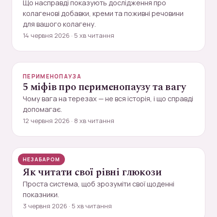
Що насправді показують дослідження про
колагенові добавки, креми та поживні речовини
для вашого колагену.
14 червня 2026 · 5 хв читання
ПЕРИМЕНОПАУЗА
5 міфів про перименопаузу та вагу
Чому вага на терезах — не вся історія, і що справді
допомагає.
12 червня 2026 · 8 хв читання
НЕЗАБАРОМ
ДІАБЕТ
Як читати свої рівні глюкози
Проста система, щоб зрозуміти свої щоденні
показники.
3 червня 2026 · 5 хв читання