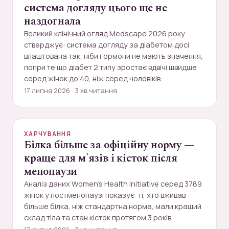
система догляду цього ще не
наздогнала
Великий клінічний огляд Medscape 2026 року
стверджує: система догляду за діабетом досі
влаштована так, ніби гормони не мають значення,
попри те що діабет 2 типу зростає вдвічі швидше
серед жінок до 40, ніж серед чоловіків.
17 липня 2026 · 3 хв читання
ХАРЧУВАННЯ
Білка більше за офіційну норму —
краще для м'язів і кісток після
менопаузи
Аналіз даних Women's Health Initiative серед 3789
жінок у постменопаузі показує: ті, хто вживав
більше білка, ніж стандартна норма, мали кращий
склад тіла та стан кісток протягом 3 років.