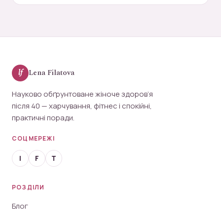
lf
Lena Filatova
Науково обґрунтоване жіноче здоров’я
після 40 — харчування, фітнес і спокійні,
практичні поради.
СОЦМЕРЕЖІ
I
F
T
РОЗДІЛИ
Блог