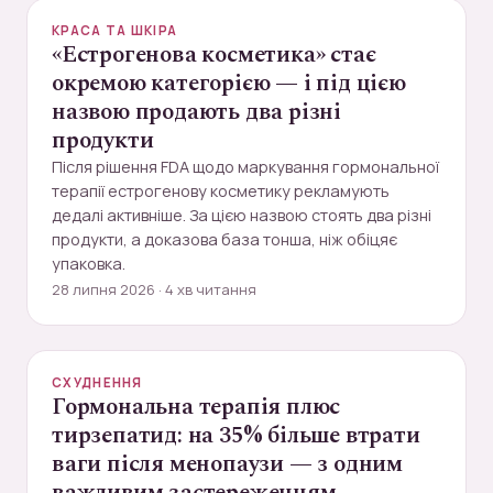
КРАСА ТА ШКІРА
«Естрогенова косметика» стає
окремою категорією — і під цією
назвою продають два різні
продукти
Після рішення FDA щодо маркування гормональної
терапії естрогенову косметику рекламують
дедалі активніше. За цією назвою стоять два різні
продукти, а доказова база тонша, ніж обіцяє
упаковка.
28 липня 2026 · 4 хв читання
СХУДНЕННЯ
Гормональна терапія плюс
тирзепатид: на 35% більше втрати
ваги після менопаузи — з одним