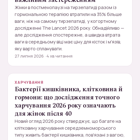
важливим застереженням
Жінки в постменопаузі на тирзепатиді разом із
гормональною терапією втратили на 35% більше
ваги, ніж на самому тирзепатиді, у когортному
дослідженні The Lancet 2026 року. Обнадійливо —
але дослідження спостережне, а швидка втрата
ваги в середньому віці має ціну для кісток і м'язів,
яку варто спланувати.
27 липня 2026 · 4 хв читання
ХАРЧУВАННЯ
Бактерії кишківника, клітковина й
гормони: що дослідження точного
харчування 2026 року означають
для жінок після 40
Новий огляд 2026 року стверджує, що багате на
клітковину харчування середземноморського
типу живить бактерії кишківника, пов'язані з вагою,