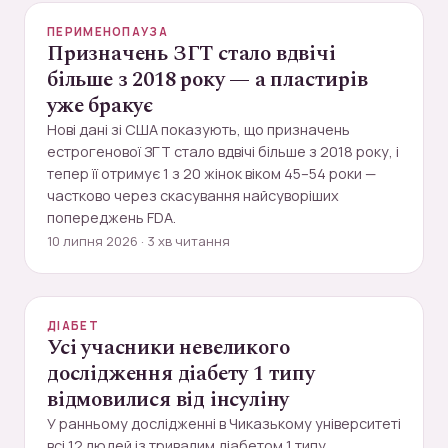
ПЕРИМЕНОПАУЗА
Призначень ЗГТ стало вдвічі
більше з 2018 року — а пластирів
уже бракує
Нові дані зі США показують, що призначень
естрогенової ЗГТ стало вдвічі більше з 2018 року, і
тепер її отримує 1 з 20 жінок віком 45–54 роки —
частково через скасування найсуворіших
попереджень FDA.
10 липня 2026 · 3 хв читання
ДІАБЕТ
Усі учасники невеликого
дослідження діабету 1 типу
відмовилися від інсуліну
У ранньому дослідженні в Чиказькому університеті
всі 12 людей із тривалим діабетом 1 типу