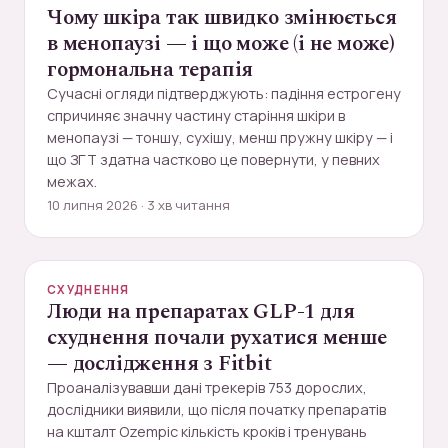
Чому шкіра так швидко змінюється
в менопаузі — і що може (і не може)
гормональна терапія
Сучасні огляди підтверджують: падіння естрогену
спричиняє значну частину старіння шкіри в
менопаузі — тоншу, сухішу, менш пружну шкіру — і
що ЗГТ здатна частково це повернути, у певних
межах.
10 липня 2026 · 3 хв читання
СХУДНЕННЯ
Люди на препаратах GLP-1 для
схуднення почали рухатися менше
— дослідження з Fitbit
Проаналізувавши дані трекерів 753 дорослих,
дослідники виявили, що після початку препаратів
на кшталт Ozempic кількість кроків і тренувань