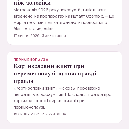
ніж чоловіки
Метааналіз 2026 року показує: більшість ваги,
втраченої на препаратах на кшталт Ozempic, — це
жир, а не м'язи, і жінки втрачають пропорційно
більше, ніж чоловіки.
17 липня 2026 · 3 хв читання
ПЕРИМЕНОПАУЗА
Кортизоловий живіт при
перименопаузі: що насправді
правда
«Кортизоловий живіт» — скрізь і переважно
неправильно зрозумілий. Що справді правда про
кортизол, стрес і жир на животі при
перименопаузі.
15 липня 2026 · 8 хв читання