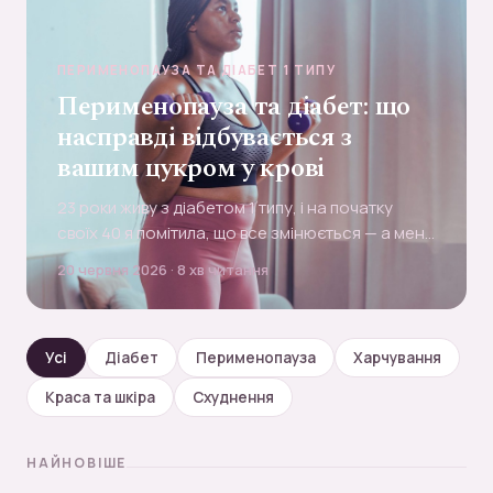
ПЕРИМЕНОПАУЗА ТА ДІАБЕТ 1 ТИПУ
Перименопауза та діабет: що
насправді відбувається з
вашим цукром у крові
23 роки живу з діабетом 1 типу, і на початку
своїх 40 я помітила, що все змінюється — а мене
ніхто не попередив. Ось що перименопауза
20 червня 2026 · 8 хв читання
насправді робить із цукром у крові й що мені
справді допомогло.
Усі
Діабет
Перименопауза
Харчування
Краса та шкіра
Схуднення
НАЙНОВІШЕ