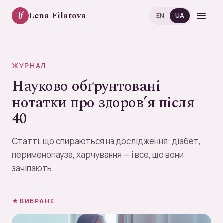
Lena Filatova
lf
EN
UA
ЖУРНАЛ
Науково обґрунтовані
нотатки про здоров’я після
40
Статті, що спираються на дослідження: діабет,
перименопауза, харчування — і все, що вони
зачіпають.
ВИБРАНЕ