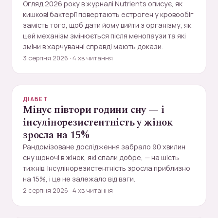
Огляд 2026 року в журналі Nutrients описує, як
кишкові бактерії повертають естроген у кровообіг
замість того, щоб дати йому вийти з організму, як
цей механізм змінюється після менопаузи та які
зміни в харчуванні справді мають докази.
3 серпня 2026 · 4 хв читання
ДІАБЕТ
Мінус півтори години сну — і
інсулінорезистентність у жінок
зросла на 15%
Рандомізоване дослідження забрало 90 хвилин
сну щоночі в жінок, які спали добре, — на шість
тижнів. Інсулінорезистентність зросла приблизно
на 15%, і це не залежало від ваги.
2 серпня 2026 · 4 хв читання