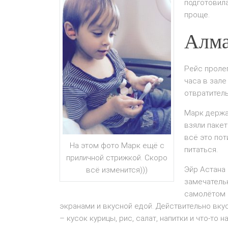
подготовила
проще.
Алма
Рейс пролег
часа в зале
отвратител
Марк держа
взяли пакет
всё это пот
На этом фото Марк ещё с
питаться.
приличной стрижкой. Скоро
Эйр Астана
всё изменится)))
замечател
самолётом 
экранами и вкусной едой. Действительно вку
– кусок курицы, рис, салат, напитки и что-то н