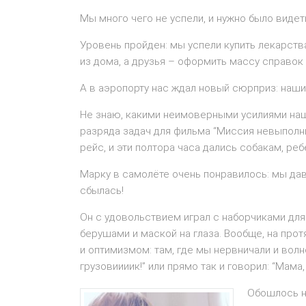
Мы много чего не успели, и нужно было видет
Уровень пройден: мы успели купить лекарства
из дома, а друзья – оформить массу справок
А в аэропорту нас ждал новый сюрприз: наши
Не знаю, какими неимоверными усилиями наш
разряда задач для фильма “Миссия невыполни
рейс, и эти полтора часа дались собакам, реб
Марку в самолёте очень понравилось: мы давн
сбылась!
Он с удовольствием играл с наборчиками для 
берушами и маской на глаза. Вообще, на про
и оптимизмом: там, где мы нервничали и волн
грузовиииик!” или прямо так и говорил: “Мама, 
Обошлось не