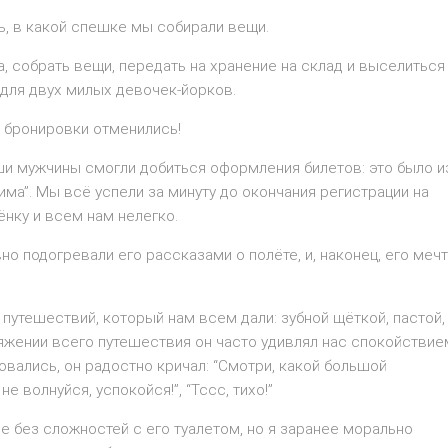
ь, в какой спешке мы собирали вещи.
, собрать вещи, передать на хранение на склад и выселиться
 для двух милых девочек-йорков.
 бронировки отменились!
и мужчины смогли добиться оформления билетов: это было и
ма”. Мы всё успели за минуту до окончания регистрации на
ёнку и всем нам нелегко.
о подогревали его рассказами о полёте, и, наконец, его меч
путешествий, который нам всем дали: зубной щёткой, пастой,
тяжении всего путешествия он часто удивлял нас спокойствие
овались, он радостно кричал: “Смотри, какой большой
не волнуйся, успокойся!”, “Тссс, тихо!”
 без сложностей с его туалетом, но я заранее морально