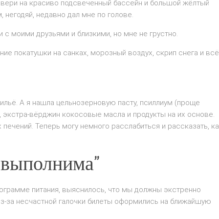
двери на красиво подсвеченный бассейн и большой жёлтый
, негодяй, недавно дал мне по голове.
 с моими друзьями и близкими, но мне не грустно.
ние покатушки на санках, морозный воздух, скрип снега и всё
льё. А я нашла цельнозерновую пасту, псиллиум (проще
, экстра-вёрджин кокосовые масла и продукты на их основе.
 печений. Теперь могу немного расслабиться и рассказать, к
невыполнима”
рограмме питания, выяснилось, что мы должны экстренно
 из-за несчастной галочки билеты оформились на ближайшую