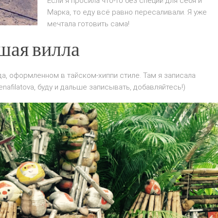
Если я просила что-то без специй для себя и
Марка, то еду всё равно пересаливали. Я уже
мечтала готовить сама!
шая вилла
а, оформленном в тайском-хиппи стиле. Там я записала
nafilatova, буду и дальше записывать, добавляйтесь!)