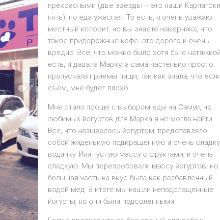
прекрасными (две звезды – это наши Карпатск
пять), но еда ужасная. То есть, я очень уважаю
местный колорит, но вы знаете наверняка, что
такое придорожные кафе: это дорого и очень
вредно. Всё, что можно было хотя бы с натяжко
есть, я давала Марку, а сама частенько просто
пропускала приёмы пищи, так как знала, что есл
съем, мне будет плохо.
Мне стало проще с выбором еды на Самуи, но
любимых йогуртов для Марка я не могла найти.
Всё, что называлось йогуртом, представляло
собой жиденькую подкрашенную и очень сладк
водичку. Или густую массу с фруктами, и очень
сладкую. Мы перепробовали массу йогуртов, но
большая часть на вкус была как разбавленный
водой мёд. В итоге мы нашли неподслащенные
йогурты, но они были подсоленными.