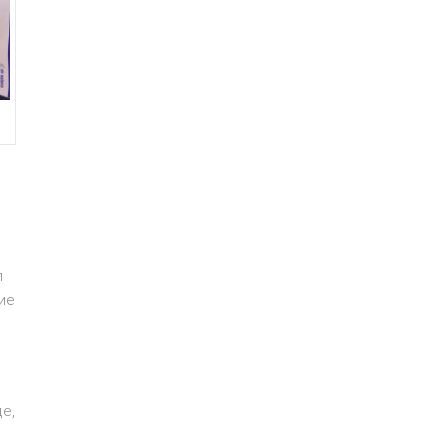
л
ие
е,