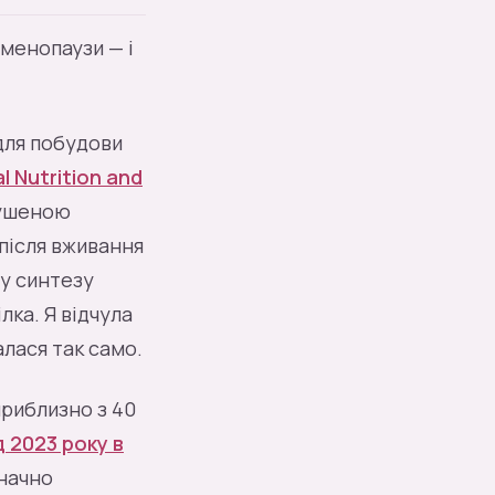
именопаузи — і
для побудови
l Nutrition and
лушеною
 після вживання
у синтезу
лка. Я відчула
алася так само.
приблизно з 40
 2023 року в
значно