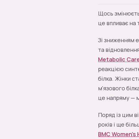
Щось змінюєтьс
це впливає на т
Зі зниженням е
та відновлення
Metabolic Car
реакцією синте
білка. Жінки 
м'язового білка
це напряму — м
Поряд із цим в
років і ще біл
BMC Women's 