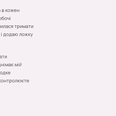
а в кожен
обочі
вчилася тримати
, і додаю ложку
ати
німає мій
лодке
и контролюєте