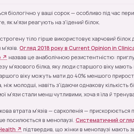
я біологічно у ваші сорок — особливо під час пер
е, як м'язи реагують на з'їдений білок.
строгену тіло гірше використовує харчовий білок 
 м'язів.
Огляд 2018 року в Current Opinion in Clinica
e ↗
назвав це анаболічною резистентністю: приг
зу м'язового білка, яку люди старшого віку мають
старшого віку можуть мати до 40% меншого прирост
, ніж молодші, навіть з'їдаючи однакову кількість бі
ої м'язи стали менш чутливими, хоча я їла й тренув
ікова втрата м'язів — саркопенія — прискорюється 
ьше посилюється в менопаузі.
Систематичний огляд
Health ↗
підтвердив, що жінки в менопаузі мають 