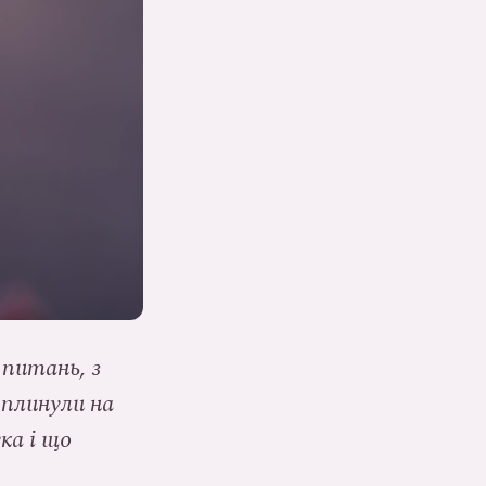
питань, з
вплинули на
ка і що