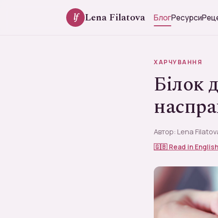
Lena Filatova
lf
Блог
Ресурси
Рец
ХАРЧУВАННЯ
Білок д
наспра
Автор: Lena Filatov
🇬🇧 Read in Englis