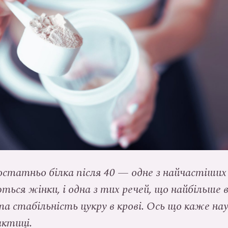
татньо білка після 40 — одне з найчастіших 
ься жінки, і одна з тих речей, що найбільше 
а стабільність цукру в крові. Ось що каже нау
актиці.