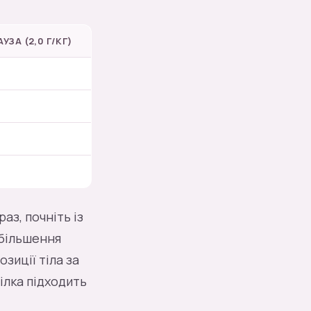
ЗА (2,0 Г/КГ)
аз, почніть із
збільшення
зиції тіла за
білка підходить