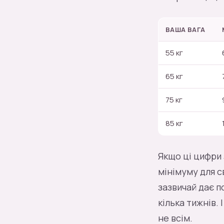
ВАША ВАГА
55 кг
65 кг
75 кг
85 кг
Якщо ці цифри 
мінімуму для с
зазвичай дає по
кілька тижнів.
не всім.