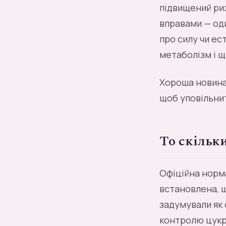
підвищений риз
вправами — оди
про силу чи ес
метаболізм і щ
Хороша новина 
щоб уповільнит
То скільки
Офіційна норма
встановлена, щ
задумували як 
контролю цукр