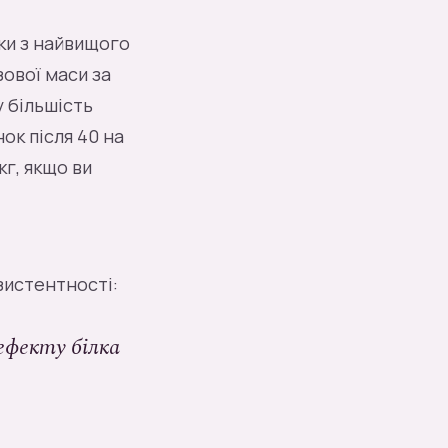
ки з найвищого
ової маси за
у більшість
ок після 40 на
/кг, якщо ви
зистентності:
ефекту білка