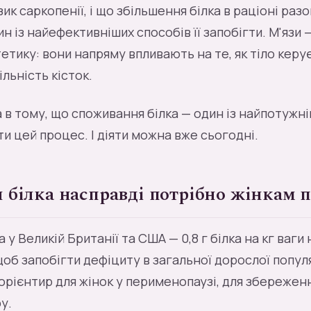
ик саркопенії, і що збільшення білка в раціоні раз
н із найефективніших способів її запобігти. М'язи 
тетику: вони напряму впливають на те, як тіло керу
ільність кісток.
в тому, що споживання білка — один із найпотужні
и цей процес. І діяти можна вже сьогодні.
 білка насправді потрібно жінкам п
 у Великій Британії та США — 0,8 г білка на кг ваги
об запобігти дефіциту в загальної дорослої популяці
орієнтир для жінок у перименопаузі, для збереженн
у.