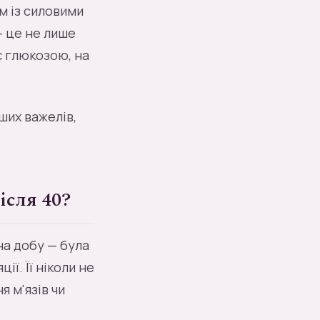
ом із силовими
— це не лише
є глюкозою, на
ших важелів,
ісля 40?
 на добу — була
ї. Її ніколи не
я м'язів чи