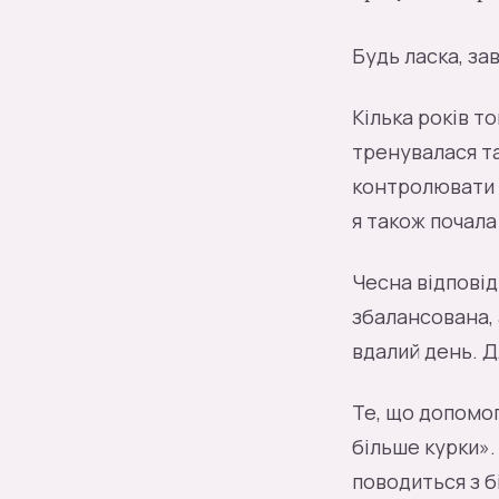
Будь ласка, за
Кілька років т
тренувалася та
контролювати 
я також почала
Чесна відповід
збалансована, 
вдалий день. Д
Те, що допомог
більше курки».
поводиться з б