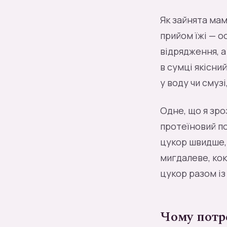
Як зайнята мам
прийом їжі — о
відрядження, а
в сумці якісни
у воду чи смуз
Одне, що я зро
протеїновий по
цукор швидше, 
мигдалеве, кок
цукор разом із
Чому потре