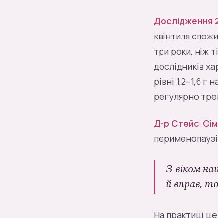
Дослідження 20
квінтиля спожи
три роки, ніж 
дослідників ха
рівні 1,2–1,6 г
регулярно тре
Д-р Стейсі Сі
перименопаузі 
З віком на
й вправ, т
На практиці це