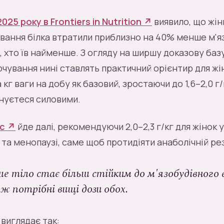
25 року в Frontiers in Nutrition ↗
виявило, що жін
вання білка втратили приблизно на 40% менше м'яз
ті, хто їв найменше. З огляду на ширшу доказову баз
рчування нині ставлять практичний орієнтир для жін
 на кг ваги на добу як базовий, зростаючи до 1,6–2,0 г
нуєтеся силовими.
мс ↗
йде далі, рекомендуючи 2,0–2,3 г/кг для жінок у
та менопаузі, саме щоб протидіяти анаболічній ре
ше тіло стає більш стійким до м'язобудівного 
ож потрібні вищі дози обох.
 виглядає так: