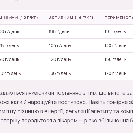
МІНІМУМ (1,2 Г/КГ)
АКТИВНИМ (1,6 Г/КГ)
ПЕРИМЕНОПАУ
66 г/день
88 г/день
110 г/день
78 г/день
104 г/день
130 г/день
90 г/день
120 г/день
150 г/день
102 г/день
136 г/день
170 г/день
здаються лякаючими порівняно з тим, що ви їсте зар
воєї ваги й нарощуйте поступово. Навіть помірне 
мітну різницю в енергії, регуляції апетиту та компо
 І спершу порадьтеся з лікарем — різке збільшення 