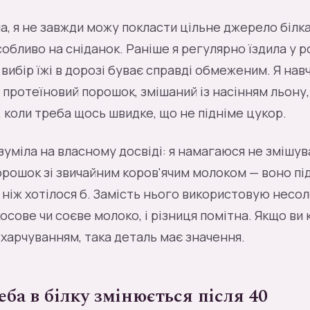
а, я не завжди можу покласти цільне джерело білк
собливо на сніданок. Раніше я регулярно їздила у р
 вибір їжі в дорозі буває справді обмеженим. Я на
й протеїновий порошок, змішаний із насінням льону
і, коли треба щось швидке, що не підніме цукор.
зуміла на власному досвіді: я намагаюся не змішув
рошок зі звичайним коров'ячим молоком — воно під
ніж хотілося б. Замість нього використовую несо
осове чи соєве молоко, і різниця помітна. Якщо в
 харчуванням, така деталь має значення.
ба в білку змінюється після 40