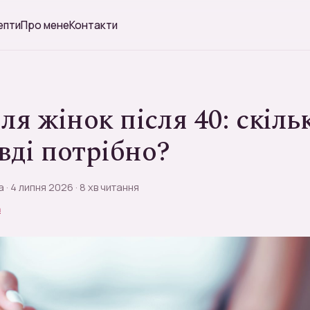
епти
Про мене
Контакти
ля жінок після 40: скіль
вді потрібно?
a · 4 липня 2026 · 8 хв читання
h