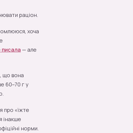
інювати раціон.
втомлююся, хоча
е
е писала
— але
, що вона
е 60–70 г у
о.
я про «їжте
я інакше
офіційні норми.