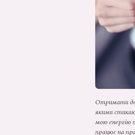
Отримати дос
якими стикают
мою енергію т
працює на пр