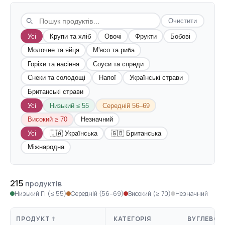
Очистити
Усі
Крупи та хліб
Овочі
Фрукти
Бобові
Молочне та яйця
М'ясо та риба
Горіхи та насіння
Соуси та спреди
Снеки та солодощі
Напої
Українські страви
Британські страви
Усі
Низький ≤ 55
Середній 56–69
Високий ≥ 70
Незначний
Усі
🇺🇦 Українська
🇬🇧 Британська
Міжнародна
215
продуктів
Низький ГІ (≤ 55)
Середній (56–69)
Високий (≥ 70)
Незначний
ПРОДУКТ
КАТЕГОРІЯ
ВУГЛЕВОДИ 