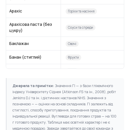
Арахіс
Горіхи та насіння
Арахісова паста (без
Соуси та спреди
цукру)
Баклажан
Овочі
Банан (стиглий)
Фрукти
Батат (варений)
Овочі
Бекон (спинний, гриль)
Джерела та примітки:
Значення ГІ — з бази глікемічного
М'ясо та риба
🇬🇧 Британська
індексу Університету Сіднея (Atkinson FS та ін., 2008), робіт
Jenkins DJ та ін. і дієтичних настанов NHS. Значення з
Бородинський хліб
позначкою ~ — оцінки на основі складників. ГІ залежить від
Крупи та хліб
🇺🇦 Українська
стиглості, способу приготування, поєднання продуктів та
індивідуальної реакції. Вуглеводи для готових страв — на 100
Борщ зі сметаною
г готового продукту. Таблиця має освітній характер і не є
Українські страви
медичною порадою. Завжди звертайтеся до своєї команди з
🇺🇦 Українська