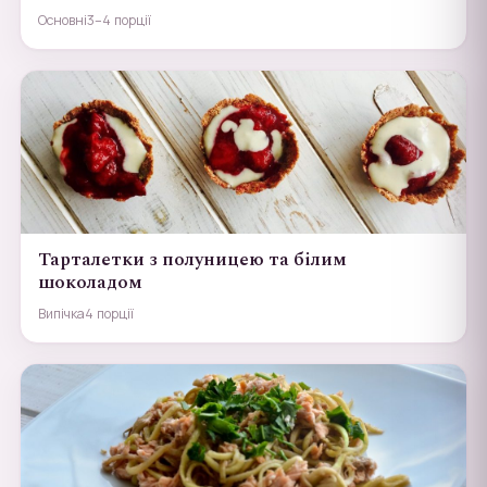
Основні
3–4 порції
Тарталетки з полуницею та білим
шоколадом
Випічка
4 порції