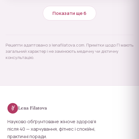
Показати ще 6
Рецепти адаптовано з lenafilatova.com. Примітки щодо ГІ мають
загальний характер і не замінюють медичну чи дієтичну
консультацію.
lf
Lena Filatova
Науково обґрунтоване жіноче здоров’я
після 40 — харчування, фітнес і спокійні,
практичні поради.