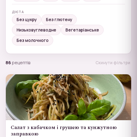
ДІЄТА
Без цукру
Без глютену
Низьковуглеводне
Вегетаріанське
Без молочного
86
рецептів
Скинути фільтри
Салат з кабачком і грушею та кунжутною
заправкою