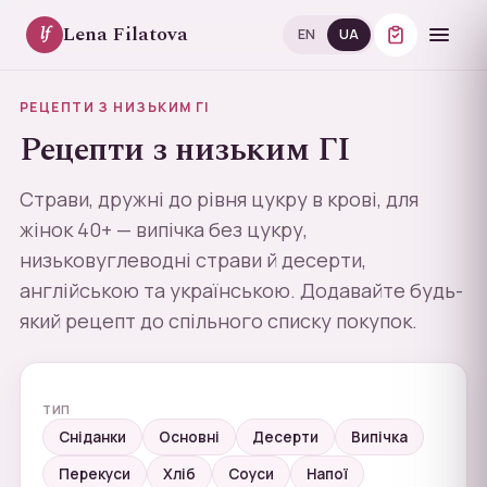
Lena Filatova
lf
EN
UA
РЕЦЕПТИ З НИЗЬКИМ ГІ
Рецепти з низьким ГІ
Страви, дружні до рівня цукру в крові, для
жінок 40+ — випічка без цукру,
низьковуглеводні страви й десерти,
англійською та українською. Додавайте будь-
який рецепт до спільного списку покупок.
ТИП
Сніданки
Основні
Десерти
Випічка
Перекуси
Хліб
Соуси
Напої