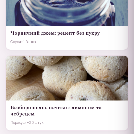
Чорничний джем: рецепт без цукру
Соуси
~1 банка
Безборошняне печиво з лимоном та
чебрецем
Перекуси
~20 штук