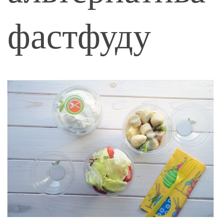
фастфуду