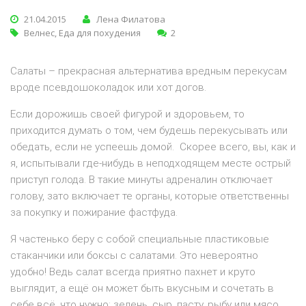
21.04.2015
Лена Филатова
Велнес
,
Еда для похудения
2
Салаты – прекрасная альтернатива вредным перекусам
вроде псевдошоколадок или хот догов.
Если дорожишь своей фигурой и здоровьем, то
приходится думать о том, чем будешь перекусывать или
обедать, если не успеешь домой. Скорее всего, вы, как и
я, испытывали где-нибудь в неподходящем месте острый
приступ голода. В такие минуты адреналин отключает
голову, зато включает те органы, которые ответственны
за покупку и пожирание фастфуда.
Я частенько беру с собой специальные пластиковые
стаканчики или боксы с салатами. Это невероятно
удобно! Ведь салат всегда приятно пахнет и круто
выглядит, а ещё он может быть вкусным и сочетать в
себе всё, что нужно: зелень, сыр, пасту, рыбу или мясо.