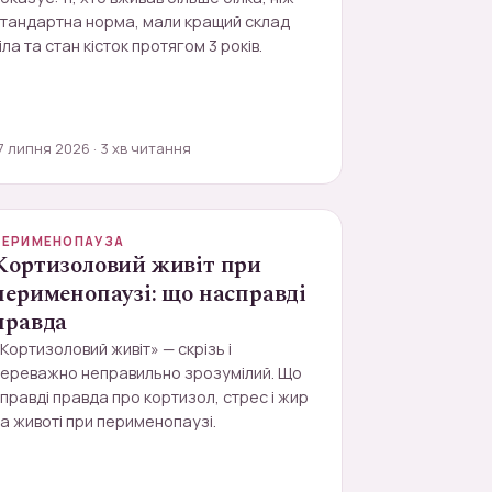
стандартна норма, мали кращий склад
іла та стан кісток протягом 3 років.
7 липня 2026 · 3 хв читання
ПЕРИМЕНОПАУЗА
Кортизоловий живіт при
перименопаузі: що насправді
правда
Кортизоловий живіт» — скрізь і
переважно неправильно зрозумілий. Що
правді правда про кортизол, стрес і жир
а животі при перименопаузі.