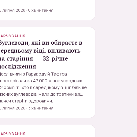
5 липня 2026 · 8 хв читання
ХАРЧУВАННЯ
Вуглеводи, які ви обираєте в
середньому віці, впливають
на старіння — 32-річне
дослідження
ослідники з Гарварду й Тафтса
постерігали за 47 000 жінок упродовж
2 років: ті, хто в середньому віці їв більше
кісних вуглеводів, мали до третини вищі
анси старіти здоровими.
0 липня 2026 · 3 хв читання
ХАРЧУВАННЯ