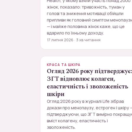
Health, у якому взяли участь понад 2000
жінок, показало: тривожність, туман у
голові та зниження мотивації обійшли
припливи як головний симптом менопауз
— і майже половина жінок каже, що це
вдарило по їхньому доходу.
17 липня 2026 · 3 хв читання
КРАСА ТА ШКІРА
Огляд 2026 року підтверджує
ЗГТ відновлює колаген,
еластичність і зволоженість
шкіри
Огляд 2026 року в журналі Life зібрав
докази про менопаузу, естроген і шкіру 
підтверджуючи, що ЗГТ вимірно покращу
вміст колагену, еластичність і
зволоженість.