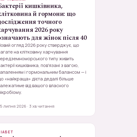
Бактерії кишківника,
клітковина й гормони: що
дослідження точного
харчування 2026 року
означають для жінок після 40
овий огляд 2026 року стверджує, що
агате на клітковину харчування
середземноморського типу живить
актерії кишківника, пов'язані з вагою,
апаленням і гормональним балансом — і
о «найкраща» дієта дедалі більше
залежатиме від вашого власного
ікробіому.
5 липня 2026 · 3 хв читання
ДІАБЕТ