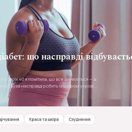
іабет: що насправді відбуваєт
атку своїх 40 я помітила, що все змінюється — а
енопауза насправді робить із цукром у крові й
арчування
Краса та шкіра
Схуднення