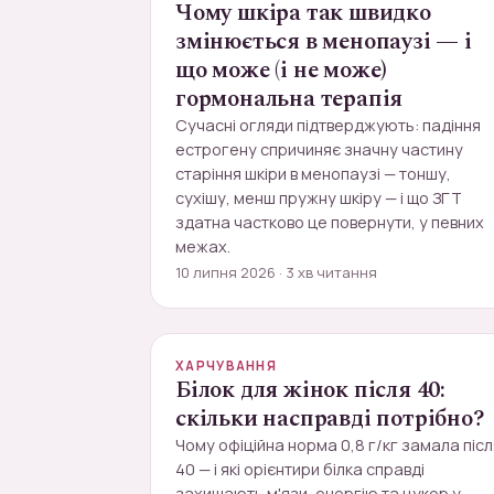
Чому шкіра так швидко
змінюється в менопаузі — і
що може (і не може)
гормональна терапія
Сучасні огляди підтверджують: падіння
естрогену спричиняє значну частину
старіння шкіри в менопаузі — тоншу,
сухішу, менш пружну шкіру — і що ЗГТ
здатна частково це повернути, у певних
межах.
10 липня 2026 · 3 хв читання
ХАРЧУВАННЯ
Білок для жінок після 40:
скільки насправді потрібно?
Чому офіційна норма 0,8 г/кг замала післ
40 — і які орієнтири білка справді
захищають м'язи, енергію та цукор у