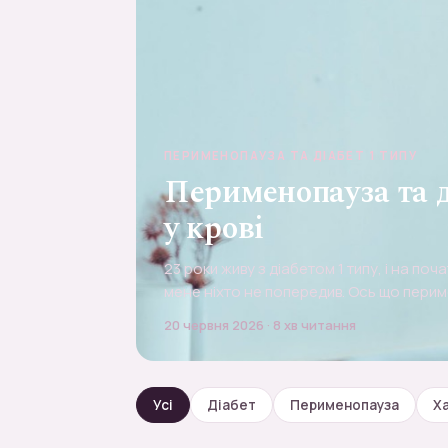
ПЕРИМЕНОПАУЗА ТА ДІАБЕТ 1 ТИПУ
Перименопауза та д
у крові
23 роки живу з діабетом 1 типу, і на поч
мене ніхто не попередив. Ось що перим
що мені справді допомогло.
20 червня 2026 · 8 хв читання
Усі
Діабет
Перименопауза
Х