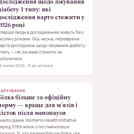
Дослідження щодо лікування
діабету 1 типу: які
дослідження варто стежити у
2026 році
Уперше люди в дослідженнях живуть без
нсуліну роками. Ось чесна, перевірена
арта досліджень щодо лікування діабету
 типу — і як за ними стежити чи
олучитися.
9 липня 2026 · 11 хв читання
ХАРЧУВАННЯ
Білка більше за офіційну
норму — краще для м'язів і
кісток після менопаузи
наліз даних Women's Health Initiative
еред 3789 жінок у постменопаузі
оказує: ті, хто вживав більше білка, ніж