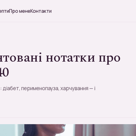
епти
Про мене
Контакти
товані нотатки про
40
 діабет, перименопауза, харчування — і