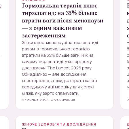
є
Гормональна терапія плюс
тирзепатид: на 35% більше
втрати ваги після менопаузи
— з одним важливим
застереженням
Жінки в постменопаузі на тирзепатиді
Н
разом із гормональною терапією
б
,
втратили на 35% більше ваги, ніж на
самому тирзепатиді, у когортному
б
дослідженні The Lancet 2026 року.
з
Обнадійливо — але дослідження
щ
спостережне, а швидка втрата ваги в
середньому віці має ціну для кісток і
м
м'язів, яку варто спланувати.
27 липня 2026 · 4 хв читання
2
ЖІНОЧЕ ЗДОРОВ'Я ТА ДОСЛІДЖЕННЯ