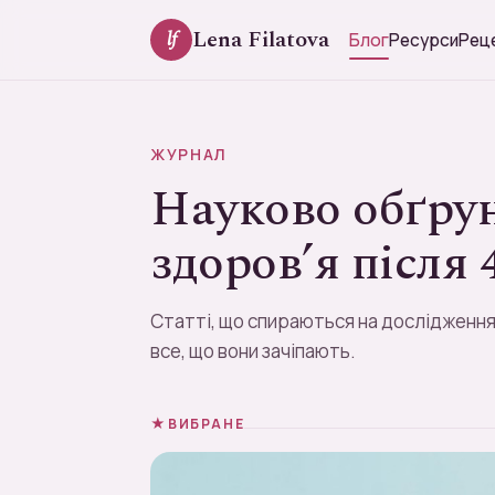
Lena Filatova
lf
Блог
Ресурси
Рец
ЖУРНАЛ
Науково обґрун
здоров’я після 
Статті, що спираються на дослідження:
все, що вони зачіпають.
ВИБРАНЕ