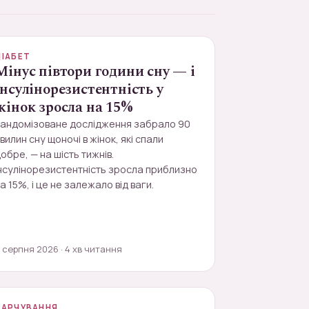
ДІАБЕТ
Мінус півтори години сну — і
інсулінорезистентність у
жінок зросла на 15%
Рандомізоване дослідження забрало 90
вилин сну щоночі в жінок, які спали
обре, — на шість тижнів.
нсулінорезистентність зросла приблизно
а 15%, і це не залежало від ваги.
 серпня 2026 · 4 хв читання
ХАРЧУВАННЯ