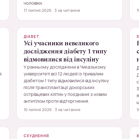
чоловіки.
17 липня 2026 · 3 хв читання
1
ДІАБЕТ
Усі учасники невеликого
дослідження діабету 1 типу
відмовилися від інсуліну
У ранньому дослідженні в Чиказькому
і
університеті всі 12 людей із тривалим
Д
діабетом 1 типу відмовилися від інсуліну
с
після трансплантації донорських
3
острівцевих клітин у поєднанні з новим
я
антитілом проти відторгнення.
ш
10 липня 2026 · 3 хв читання
1
СХУДНЕННЯ