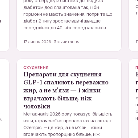
року стверджує: система догляду за
діабетом досі влаштована так, ніби
т
гормони не мають значення, попри те що
и
діабет 2 типу зростає вдвічі швидше
серед жінок до 40, ніж серед чоловіків.
17 липня 2026 · 3 хв читання
1
СХУДНЕННЯ
:
Препарати для схуднення
GLP-1 спалюють переважно
жир, а не м'язи — і жінки
втрачають більше, ніж
«
чоловіки
с
—
Метааналіз 2026 року показує: більшість
н
є
ваги, втраченої на препаратах на кшталт
Ozempic, — це жир, а не м'язи, і жінки
втрачають пропорційно більше, ніж