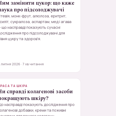
Чим замінити цукор: що каже
наука про підсолоджувачі
тевія, монк-фрут, алюлоза, еритрит,
силіт, сукралоза, аспартам, мед і агава
 що насправді показують сучасні
ослідження про підсолоджувачі для
івня цукру та здоров'я.
 липня 2026 · 7 хв читання
КРАСА ТА ШКІРА
Чи справді колагенові засоби
покращують шкіру?
Що насправді показують дослідження про
олагенові добавки, креми та поживні
ечовини для вашого колагену.