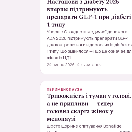
Настанови з діабету 2026
вперше підтримують
препарати GLP-1 при діабеті
1 типу
Уперше Стандарти медичної допомоги
ADA 2026 підтримують препарати GLP-1
для контролю ваги в дорослих із діабето
1 типу. Що змінилося — і що це означає дл
жінок із ЦД1.
24 липня 2026 · 4 хв читання
ПЕРИМЕНОПАУЗА
Тривожність і туман у голові,
а не припливи — тепер
головна скарга жінок у
менопаузі
Шосте щорічне опитування Bonafide