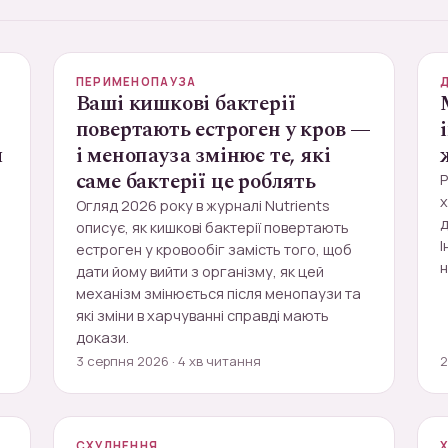
ПЕРИМЕНОПАУЗА
Ваші кишкові бактерії
повертають естроген у кров —
и
і менопауза змінює те, які
саме бактерії це роблять
х
Огляд 2026 року в журналі Nutrients
д
описує, як кишкові бактерії повертають
І
естроген у кровообіг замість того, щоб
н
дати йому вийти з організму, як цей
механізм змінюється після менопаузи та
які зміни в харчуванні справді мають
докази.
3 серпня 2026 · 4 хв читання
2
СХУДНЕННЯ