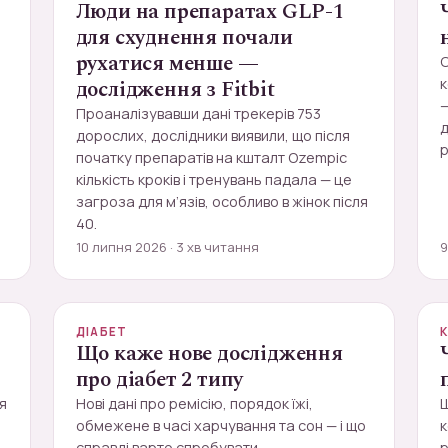
Люди на препаратах GLP-1
для схуднення почали
рухатися менше —
С
дослідження з Fitbit
к
—
Проаналізувавши дані трекерів 753
д
дорослих, дослідники виявили, що після
р
початку препаратів на кшталт Ozempic
кількість кроків і тренувань падала — це
загроза для м’язів, особливо в жінок після
40.
10 липня 2026 · 3 хв читання
9
ДІАБЕТ
Що каже нове дослідження
про діабет 2 типу
я
Нові дані про ремісію, порядок їжі,
обмежене в часі харчування та сон — і що
к
справді варто спробувати.
р