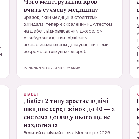
Чого менструальна кров
вчить сучасну медицину
Зразок, який медицина століттями
викидала, тепер є схваленим FDA тестом
на діабет, відновлюваним джерелом
стовбурових клітин і рідкісним
і
неінвазивним вікном до імунної системи —
м
к
зокрема автоімунних хвороб.
я
1
д
19 липня 2026 · 9 хв читання
1
ДІАБЕТ
Діабет 2 типу зростає вдвічі
швидше серед жінок до 40 — а
система догляду цього ще не
наздогнала
А
с
Великий клінічний огляд Medscape 2026
п