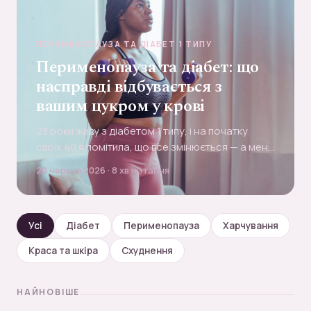
ПЕРИМЕНОПАУЗА ТА ДІАБЕТ 1 ТИПУ
Перименопауза та діабет: що
насправді відбувається з
вашим цукром у крові
23 роки живу з діабетом 1 типу, і на початку
своїх 40 я помітила, що все змінюється — а мене
ніхто не попередив. Ось що перименопауза
20 червня 2026 · 8 хв читання
насправді робить із цукром у крові й що мені
справді допомогло.
Усі
Діабет
Перименопауза
Харчування
Краса та шкіра
Схуднення
НАЙНОВІШЕ