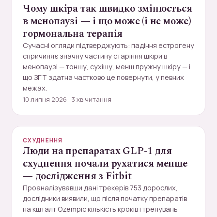
Чому шкіра так швидко змінюється
в менопаузі — і що може (і не може)
гормональна терапія
Сучасні огляди підтверджують: падіння естрогену
спричиняє значну частину старіння шкіри в
менопаузі — тоншу, сухішу, менш пружну шкіру — і
що ЗГТ здатна частково це повернути, у певних
межах.
10 липня 2026 · 3 хв читання
СХУДНЕННЯ
Люди на препаратах GLP-1 для
схуднення почали рухатися менше
— дослідження з Fitbit
Проаналізувавши дані трекерів 753 дорослих,
дослідники виявили, що після початку препаратів
на кшталт Ozempic кількість кроків і тренувань