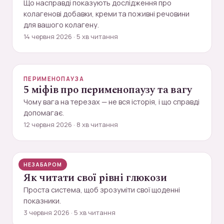
Що насправді показують дослідження про
колагенові добавки, креми та поживні речовини
для вашого колагену.
14 червня 2026 · 5 хв читання
ПЕРИМЕНОПАУЗА
5 міфів про перименопаузу та вагу
Чому вага на терезах — не вся історія, і що справді
допомагає.
12 червня 2026 · 8 хв читання
НЕЗАБАРОМ
ДІАБЕТ
Як читати свої рівні глюкози
Проста система, щоб зрозуміти свої щоденні
показники.
3 червня 2026 · 5 хв читання