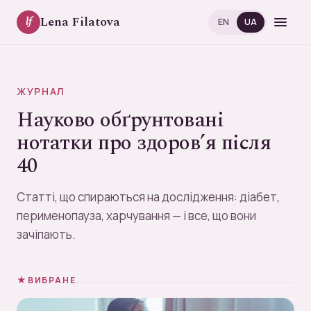
Lena Filatova
lf
EN
UA
ЖУРНАЛ
Науково обґрунтовані
нотатки про здоров’я після
40
Статті, що спираються на дослідження: діабет,
перименопауза, харчування — і все, що вони
зачіпають.
ВИБРАНЕ