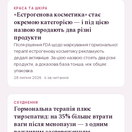
КРАСА ТА ШКІРА
«Естрогенова косметика» стає
окремою категорією — і під цією
назвою продають два різні
продукти
Після рішення FDA щодо маркування гормональної
терапії естрогенову косметику рекламують
дедалі активніше. За цією назвою стоять два різні
продукти, а доказова база тонша, ніж обіцяє
упаковка.
28 липня 2026 · 4 хв читання
СХУДНЕННЯ
Гормональна терапія плюс
тирзепатид: на 35% більше втрати
ваги після менопаузи — з одним