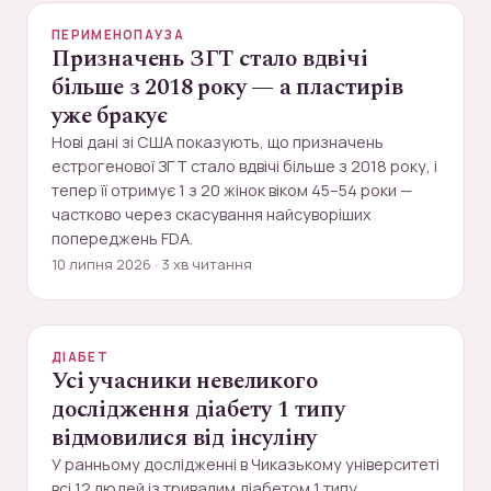
ПЕРИМЕНОПАУЗА
Призначень ЗГТ стало вдвічі
більше з 2018 року — а пластирів
уже бракує
Нові дані зі США показують, що призначень
естрогенової ЗГТ стало вдвічі більше з 2018 року, і
тепер її отримує 1 з 20 жінок віком 45–54 роки —
частково через скасування найсуворіших
попереджень FDA.
10 липня 2026 · 3 хв читання
ДІАБЕТ
Усі учасники невеликого
дослідження діабету 1 типу
відмовилися від інсуліну
У ранньому дослідженні в Чиказькому університеті
всі 12 людей із тривалим діабетом 1 типу