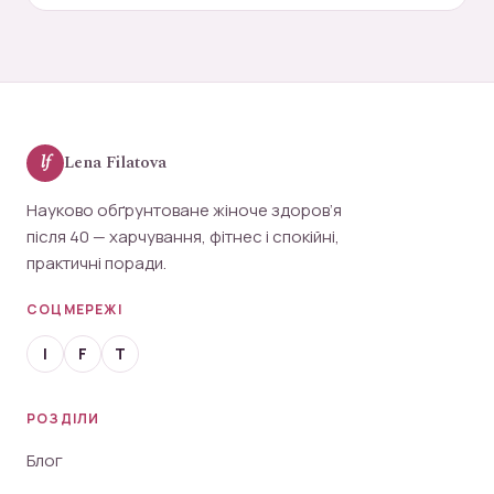
lf
Lena Filatova
Науково обґрунтоване жіноче здоров’я
після 40 — харчування, фітнес і спокійні,
практичні поради.
СОЦМЕРЕЖІ
I
F
T
РОЗДІЛИ
Блог