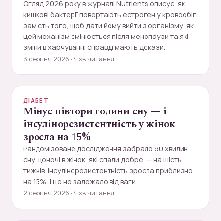
Огляд 2026 року в журналі Nutrients описує, як
кишкові бактерії повертають естроген у кровообіг
замість того, щоб дати йому вийти з організму, як
цей механізм змінюється після менопаузи та які
зміни в харчуванні справді мають докази.
3 серпня 2026 · 4 хв читання
ДІАБЕТ
Мінус півтори години сну — і
інсулінорезистентність у жінок
зросла на 15%
Рандомізоване дослідження забрало 90 хвилин
сну щоночі в жінок, які спали добре, — на шість
тижнів. Інсулінорезистентність зросла приблизно
на 15%, і це не залежало від ваги.
2 серпня 2026 · 4 хв читання