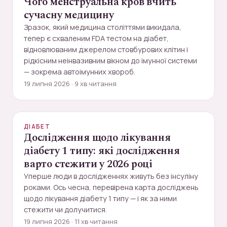
Чого менструальна кров вчить
сучасну медицину
Зразок, який медицина століттями викидала,
тепер є схваленим FDA тестом на діабет,
відновлюваним джерелом стовбурових клітин і
рідкісним неінвазивним вікном до імунної системи
— зокрема автоімунних хвороб.
19 липня 2026 · 9 хв читання
ДІАБЕТ
Дослідження щодо лікування
діабету 1 типу: які дослідження
варто стежити у 2026 році
Уперше люди в дослідженнях живуть без інсуліну
роками. Ось чесна, перевірена карта досліджень
щодо лікування діабету 1 типу — і як за ними
стежити чи долучитися.
19 липня 2026 · 11 хв читання