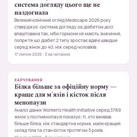
система догляду цього ще не
наздогнала
Великий клінічний огляд Medscape 2026 року
стверджує: система догляду за діабетом досі
влаштована так, ніби гормони не мають значення,
попри те що діабет 2 типу зростає вдвічі швидше
серед жінок до 40, ніж серед чоловіків.
17 липня 2026 · 3 хв читання
ХАРЧУВАННЯ
Білка більше за офіційну норму —
краще для м'язів і кісток після
менопаузи
Аналіз даних Women's Health Initiative серед 3789
жінок у постменопаузі показує: ті, хто вживав
більше білка, ніж стандартна норма, мали кращий
склад тіла та стан кісток протягом 3 років.