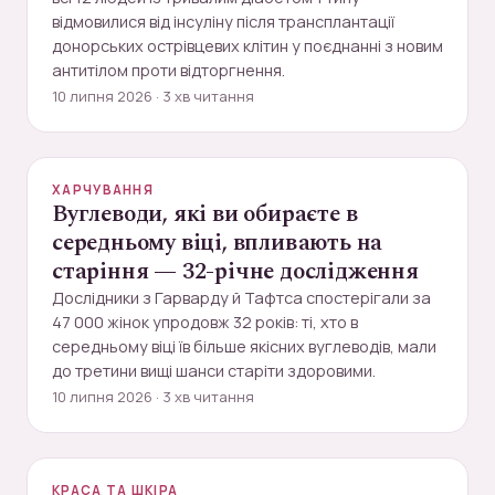
відмовилися від інсуліну після трансплантації
донорських острівцевих клітин у поєднанні з новим
антитілом проти відторгнення.
10 липня 2026 · 3 хв читання
ХАРЧУВАННЯ
Вуглеводи, які ви обираєте в
середньому віці, впливають на
старіння — 32-річне дослідження
Дослідники з Гарварду й Тафтса спостерігали за
47 000 жінок упродовж 32 років: ті, хто в
середньому віці їв більше якісних вуглеводів, мали
до третини вищі шанси старіти здоровими.
10 липня 2026 · 3 хв читання
КРАСА ТА ШКІРА