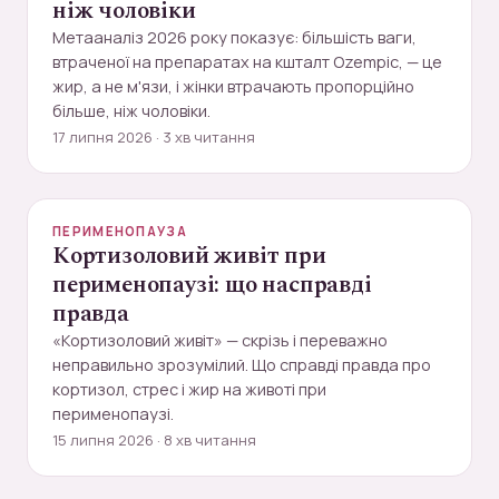
ніж чоловіки
Метааналіз 2026 року показує: більшість ваги,
втраченої на препаратах на кшталт Ozempic, — це
жир, а не м'язи, і жінки втрачають пропорційно
більше, ніж чоловіки.
17 липня 2026 · 3 хв читання
ПЕРИМЕНОПАУЗА
Кортизоловий живіт при
перименопаузі: що насправді
правда
«Кортизоловий живіт» — скрізь і переважно
неправильно зрозумілий. Що справді правда про
кортизол, стрес і жир на животі при
перименопаузі.
15 липня 2026 · 8 хв читання