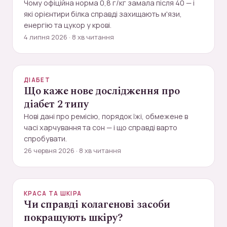
Чому офіційна норма 0,8 г/кг замала після 40 — і
які орієнтири білка справді захищають м'язи,
енергію та цукор у крові.
4 липня 2026 · 8 хв читання
ДІАБЕТ
Що каже нове дослідження про
діабет 2 типу
Нові дані про ремісію, порядок їжі, обмежене в
часі харчування та сон — і що справді варто
спробувати.
26 червня 2026 · 8 хв читання
КРАСА ТА ШКІРА
Чи справді колагенові засоби
покращують шкіру?