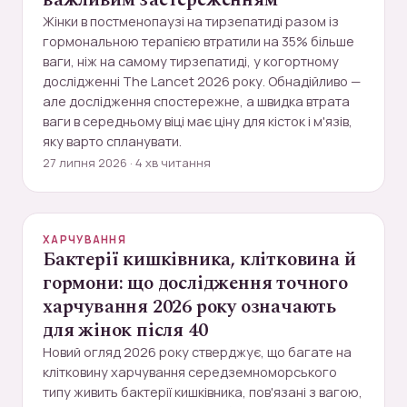
важливим застереженням
Жінки в постменопаузі на тирзепатиді разом із
гормональною терапією втратили на 35% більше
ваги, ніж на самому тирзепатиді, у когортному
дослідженні The Lancet 2026 року. Обнадійливо —
але дослідження спостережне, а швидка втрата
ваги в середньому віці має ціну для кісток і м'язів,
яку варто спланувати.
27 липня 2026 · 4 хв читання
ХАРЧУВАННЯ
Бактерії кишківника, клітковина й
гормони: що дослідження точного
харчування 2026 року означають
для жінок після 40
Новий огляд 2026 року стверджує, що багате на
клітковину харчування середземноморського
типу живить бактерії кишківника, пов'язані з вагою,